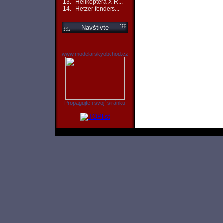
13.
Helikoptéra X-R...
14.
Hetzer fenders...
Navštivte
www.modelarskyobchod.cz
Propagujte i svojí stránku