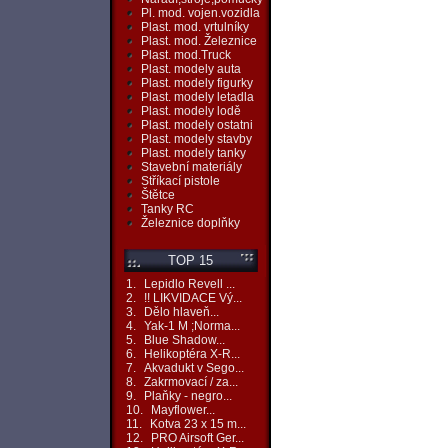
Pl. mod. vojen.vozidla
Plast. mod. vrtulníky
Plast. mod. Železnice
Plast. mod.Truck
Plast. modely auta
Plast. modely figurky
Plast. modely letadla
Plast. modely lodě
Plast. modely ostatni
Plast. modely stavby
Plast. modely tanky
Stavební materiály
Stříkací pistole
Štětce
Tanky RC
Železnice doplňky
TOP 15
1.
Lepidlo Revell ...
2.
!! LIKVIDACE Vý...
3.
Dělo hlaveň...
4.
Yak-1 M ;Norma...
5.
Blue Shadow...
6.
Helikoptéra X-R...
7.
Akvadukt v Sego...
8.
Zakrmovací / za...
9.
Plaňky - negro...
10.
Mayflower...
11.
Kotva 23 x 15 m...
12.
PRO Airsoft Ger...