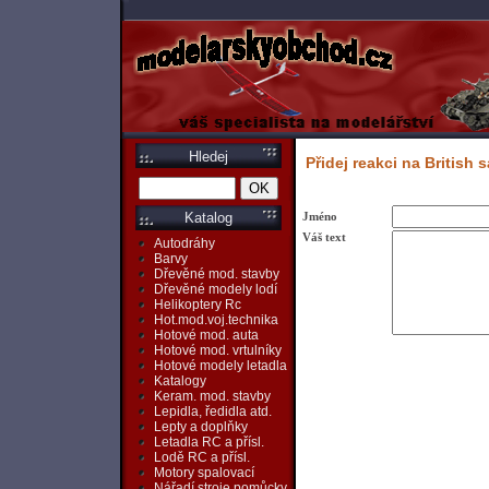
Hledej
Přidej reakci na British
Jméno
Katalog
Váš text
Autodráhy
Barvy
Dřevěné mod. stavby
Dřevěné modely lodí
Helikoptery Rc
Hot.mod.voj.technika
Hotové mod. auta
Hotové mod. vrtulníky
Hotové modely letadla
Katalogy
Keram. mod. stavby
Lepidla, ředidla atd.
Lepty a doplňky
Letadla RC a přísl.
Lodě RC a přísl.
Motory spalovací
Nářadí,stroje,pomůcky