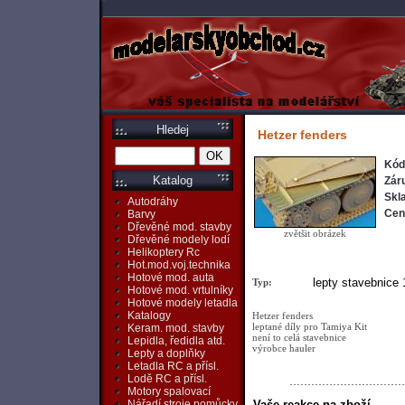
Hledej
Hetzer fenders
Kód
Katalog
Zár
Skl
Autodráhy
Cen
Barvy
Dřevěné mod. stavby
zvětšit obrázek
Dřevěné modely lodí
Helikoptery Rc
Hot.mod.voj.technika
Hotové mod. auta
lepty stavebnice 
Typ:
Hotové mod. vrtulníky
Hotové modely letadla
Katalogy
Hetzer fenders
leptané díly pro Tamiya Kit
Keram. mod. stavby
není to celá stavebnice
Lepidla, ředidla atd.
výrobce hauler
Lepty a doplňky
Letadla RC a přísl.
Lodě RC a přísl.
Motory spalovací
Vaše reakce na zboží
Nářadí,stroje,pomůcky