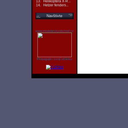
13.
Helikoptéra X-R...
14.
Hetzer fenders...
Navštivte
www.modelarskyobchod.cz
Propagujte i svojí stránku