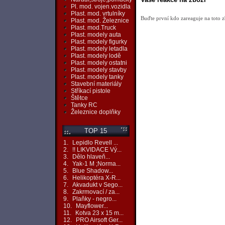
Pl. mod. vojen.vozidla
Plast. mod. vrtulníky
Buďte první kdo zareaguje na toto z
Plast. mod. Železnice
Plast. mod.Truck
Plast. modely auta
Plast. modely figurky
Plast. modely letadla
Plast. modely lodě
Plast. modely ostatni
Plast. modely stavby
Plast. modely tanky
Stavební materiály
Stříkací pistole
Štětce
Tanky RC
Železnice doplňky
TOP 15
1.
Lepidlo Revell ...
2.
!! LIKVIDACE Vý...
3.
Dělo hlaveň...
4.
Yak-1 M ;Norma...
5.
Blue Shadow...
6.
Helikoptéra X-R...
7.
Akvadukt v Sego...
8.
Zakrmovací / za...
9.
Plaňky - negro...
10.
Mayflower...
11.
Kotva 23 x 15 m...
12.
PRO Airsoft Ger...