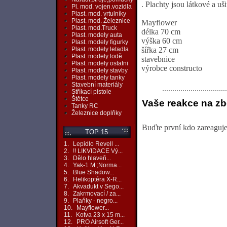
. Plachty jsou látkové a uš
Pl. mod. vojen.vozidla
Plast. mod. vrtulníky
Plast. mod. Železnice
Mayflower
Plast. mod.Truck
délka 70 cm
Plast. modely auta
výška 60 cm
Plast. modely figurky
šířka 27 cm
Plast. modely letadla
Plast. modely lodě
stavebnice
Plast. modely ostatni
výrobce constructo
Plast. modely stavby
Plast. modely tanky
Stavební materiály
Stříkací pistole
Štětce
Vaše reakce na zb
Tanky RC
Železnice doplňky
Buďte první kdo zareaguje 
TOP 15
1.
Lepidlo Revell ...
2.
!! LIKVIDACE Vý...
3.
Dělo hlaveň...
4.
Yak-1 M ;Norma...
5.
Blue Shadow...
6.
Helikoptéra X-R...
7.
Akvadukt v Sego...
8.
Zakrmovací / za...
9.
Plaňky - negro...
10.
Mayflower...
11.
Kotva 23 x 15 m...
12.
PRO Airsoft Ger...