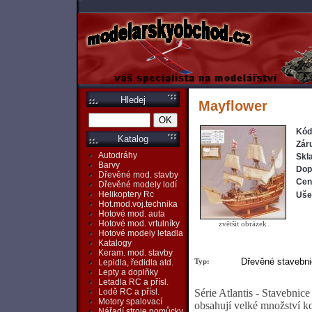
Hledej
Mayflower
Kód
Katalog
Zár
Autodráhy
Skl
Barvy
Dop
Dřevěné mod. stavby
Cen
Dřevěné modely lodí
Helikoptery Rc
Ušet
Hot.mod.voj.technika
Hotové mod. auta
Hotové mod. vrtulníky
zvětšit obrázek
Hotové modely letadla
Katalogy
Keram. mod. stavby
Dřevěné stavebni
Typ:
Lepidla, ředidla atd.
Lepty a doplňky
Letadla RC a přísl.
Série Atlantis - Stavebnic
Lodě RC a přísl.
Motory spalovací
obsahují velké množství k
Nářadí,stroje,pomůcky