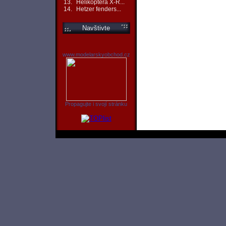
13.
Helikoptéra X-R...
14.
Hetzer fenders...
Navštivte
www.modelarskyobchod.cz
Propagujte i svojí stránku