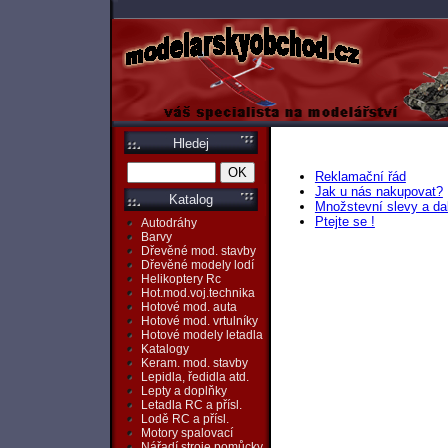
Hledej
Reklamační řád
Jak u nás nakupovat?
Katalog
Množstevní slevy a da
Ptejte se !
Autodráhy
Barvy
Dřevěné mod. stavby
Dřevěné modely lodí
Helikoptery Rc
Hot.mod.voj.technika
Hotové mod. auta
Hotové mod. vrtulníky
Hotové modely letadla
Katalogy
Keram. mod. stavby
Lepidla, ředidla atd.
Lepty a doplňky
Letadla RC a přísl.
Lodě RC a přísl.
Motory spalovací
Nářadí,stroje,pomůcky