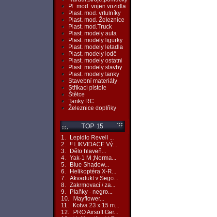
Pl. mod. vojen.vozidla
Plast. mod. vrtulníky
Plast. mod. Železnice
Plast. mod.Truck
Plast. modely auta
Plast. modely figurky
Plast. modely letadla
Plast. modely lodě
Plast. modely ostatni
Plast. modely stavby
Plast. modely tanky
Stavební materiály
Stříkací pistole
Štětce
Tanky RC
Železnice doplňky
TOP 15
1.
Lepidlo Revell ...
2.
!! LIKVIDACE Vý...
3.
Dělo hlaveň...
4.
Yak-1 M ;Norma...
5.
Blue Shadow...
6.
Helikoptéra X-R...
7.
Akvadukt v Sego...
8.
Zakrmovací / za...
9.
Plaňky - negro...
10.
Mayflower...
11.
Kotva 23 x 15 m...
12.
PRO Airsoft Ger...