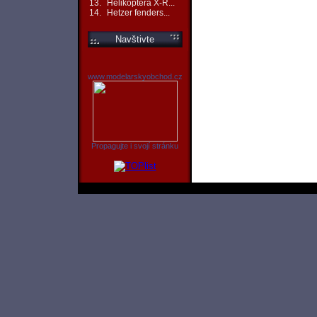
13.
Helikoptéra X-R...
14.
Hetzer fenders...
Navštivte
www.modelarskyobchod.cz
Propagujte i svojí stránku