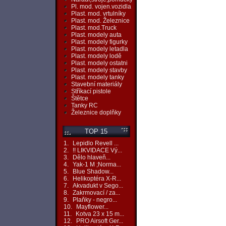
Pl. mod. vojen.vozidla
Plast. mod. vrtulníky
Plast. mod. Železnice
Plast. mod.Truck
Plast. modely auta
Plast. modely figurky
Plast. modely letadla
Plast. modely lodě
Plast. modely ostatni
Plast. modely stavby
Plast. modely tanky
Stavební materiály
Stříkací pistole
Štětce
Tanky RC
Železnice doplňky
TOP 15
1.
Lepidlo Revell ...
2.
!! LIKVIDACE Vý...
3.
Dělo hlaveň...
4.
Yak-1 M ;Norma...
5.
Blue Shadow...
6.
Helikoptéra X-R...
7.
Akvadukt v Sego...
8.
Zakrmovací / za...
9.
Plaňky - negro...
10.
Mayflower...
11.
Kotva 23 x 15 m...
12.
PRO Airsoft Ger...