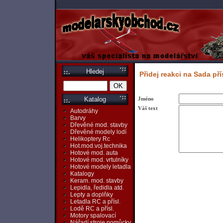
Hledej
Přidej reakci na Sada př
Jméno
Katalog
Váš text
Autodráhy
Barvy
Dřevěné mod. stavby
Dřevěné modely lodí
Helikoptery Rc
Hot.mod.voj.technika
Hotové mod. auta
Hotové mod. vrtulníky
Hotové modely letadla
Katalogy
Keram. mod. stavby
Lepidla, ředidla atd.
Lepty a doplňky
Letadla RC a přísl.
Lodě RC a přísl.
Motory spalovací
Nářadí,stroje,pomůcky