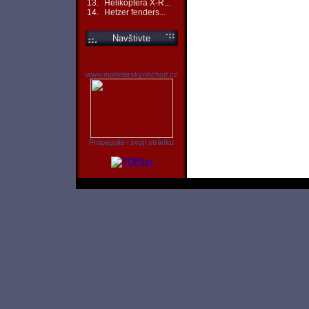
13.
Helikoptéra X-R...
14.
Hetzer fenders...
Navštivte
www.modelarskyobchod.cz
Propagujte i svojí stránku