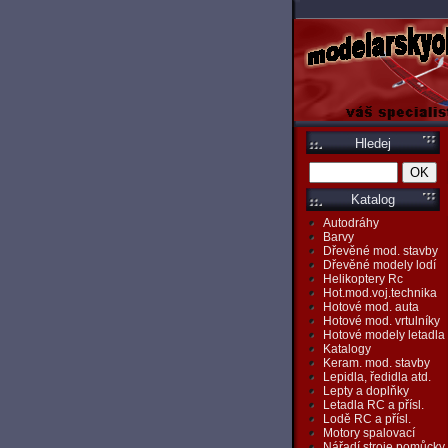
Hledej
Katalog
Autodráhy
Barvy
Dřevěné mod. stavby
Dřevěné modely lodí
Helikoptery Rc
Hot.mod.voj.technika
Hotové mod. auta
Hotové mod. vrtulníky
Hotové modely letadla
Katalogy
Keram. mod. stavby
Lepidla, ředidla atd.
Lepty a doplňky
Letadla RC a přísl.
Lodě RC a přísl.
Motory spalovací
Nářadí,stroje,pomůcky