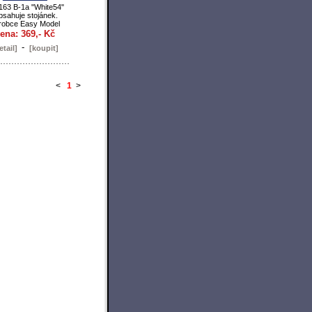
163 B-1a "White54"
sahuje stojánek.
robce Easy Model
ena: 369,- Kč
-
etail]
[koupit]
<
1
>