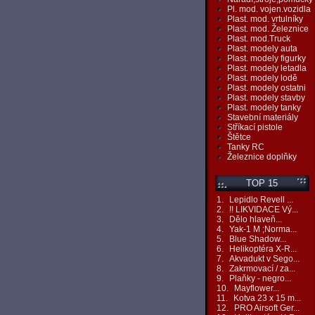
Pl. mod. vojen.vozidla
Plast. mod. vrtulníky
Plast. mod. Železnice
Plast. mod.Truck
Plast. modely auta
Plast. modely figurky
Plast. modely letadla
Plast. modely lodě
Plast. modely ostatni
Plast. modely stavby
Plast. modely tanky
Stavební materiály
Stříkací pistole
Štětce
Tanky RC
Železnice doplňky
TOP 15
1.
Lepidlo Revell ...
2.
!! LIKVIDACE Vý...
3.
Dělo hlaveň...
4.
Yak-1 M ;Norma...
5.
Blue Shadow...
6.
Helikoptéra X-R...
7.
Akvadukt v Sego...
8.
Zakrmovací / za...
9.
Plaňky - negro...
10.
Mayflower...
11.
Kotva 23 x 15 m...
12.
PRO Airsoft Ger...