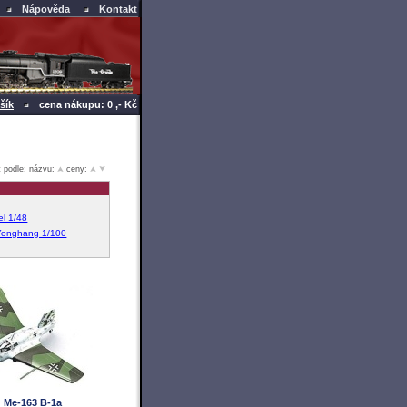
Nápověda
Kontakt
šík
cena nákupu: 0 ,- Kč
t podle: názvu:
ceny:
l 1/48
Yonghang 1/100
Me-163 B-1a