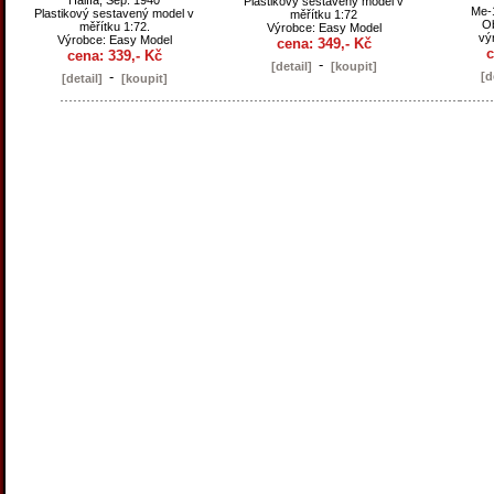
Plastikový sestavený model v
Me-
Plastikový sestavený model v
měřítku 1:72
Ob
měřítku 1:72.
Výrobce: Easy Model
vý
Výrobce: Easy Model
cena: 349,- Kč
c
cena: 339,- Kč
-
[detail]
[koupit]
-
[d
[detail]
[koupit]