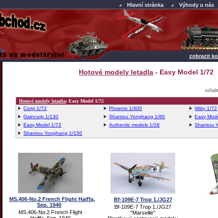
Hlavní stránka
Výhody u nás
zobrazit ko
Hotové modely letadla
- Easy Model 1/72
seřadi
Hotové modely letadla
: Easy Model 1/72
Corgi 1/72
Phoenix 1/400
Witty 1/72
Gaincorp 1/130
Shantou Yonghang 1/80
Easy Mode
Easy Model 1/72
Authentic models 1/28
Shantou 
Shantou Yonghang 1/150
MS.406-No.2 French Flight Haiffa,
Bf-109E-7 Trop 1./JG27
Sep. 1940
Bf-109E-7 Trop 1./JG27
MS.406-No.2 French Flight
"Marseille"
Haiffa, Sep. 1940