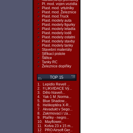
Pl. mod. vojen.vozidla
Plast. mod. vrtulníky
Plast. mod. Železnice
Plast. mod.Truck
Plast. modely auta
Plast. modely figurky
Plast. modely letadla
Plast. modely lodě
Plast. modely ostatni
Plast. modely stavby
Plast. modely tanky
Stavební materiály
Stříkací pistole
Štětce
Tanky RC
Železnice doplňky
TOP 15
1.
Lepidlo Revell ...
2.
!! LIKVIDACE Vý...
3.
Dělo hlaveň...
4.
Yak-1 M ;Norma...
5.
Blue Shadow...
6.
Helikoptéra X-R...
7.
Akvadukt v Sego...
8.
Zakrmovací / za...
9.
Plaňky - negro...
10.
Mayflower...
11.
Kotva 23 x 15 m...
12.
PRO Airsoft Ger...