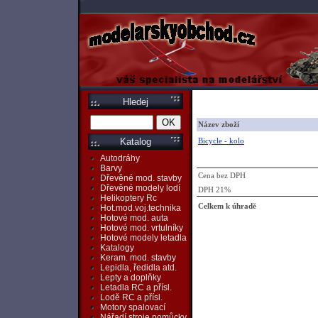
Hledej
Název zboží
Bicycle - kolo
Katalog
Autodráhy
Barvy
Cena bez DPH
Dřevěné mod. stavby
Dřevěné modely lodí
DPH 21%
Helikoptery Rc
Celkem k úhradě
Hot.mod.voj.technika
Hotové mod. auta
Hotové mod. vrtulníky
Hotové modely letadla
Katalogy
Keram. mod. stavby
Lepidla, ředidla atd.
Lepty a doplňky
Letadla RC a přísl.
Lodě RC a přísl.
Motory spalovací
Nářadí,stroje,pomůcky