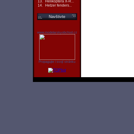
13.
Helikoptéra X-R...
14.
Hetzer fenders...
Navštivte
www.modelarskyobchod.cz
Propagujte i svojí stránku