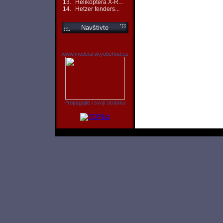
13.
Helikoptéra X-R...
14.
Hetzer fenders...
Navštivte
www.modelarskyobchod.cz
Propagujte i svojí stránku