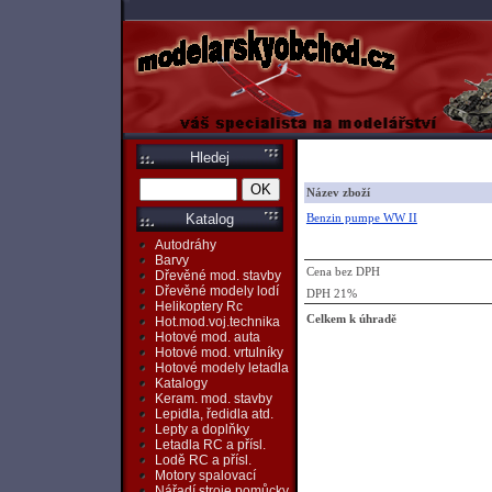
Hledej
Název zboží
Benzin pumpe WW II
Katalog
Autodráhy
Barvy
Cena bez DPH
Dřevěné mod. stavby
Dřevěné modely lodí
DPH 21%
Helikoptery Rc
Celkem k úhradě
Hot.mod.voj.technika
Hotové mod. auta
Hotové mod. vrtulníky
Hotové modely letadla
Katalogy
Keram. mod. stavby
Lepidla, ředidla atd.
Lepty a doplňky
Letadla RC a přísl.
Lodě RC a přísl.
Motory spalovací
Nářadí,stroje,pomůcky