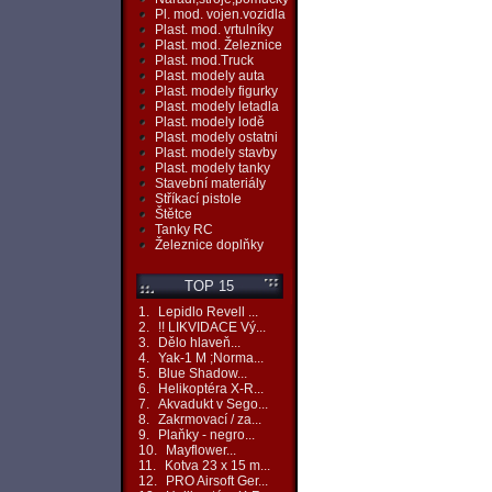
Pl. mod. vojen.vozidla
Plast. mod. vrtulníky
Plast. mod. Železnice
Plast. mod.Truck
Plast. modely auta
Plast. modely figurky
Plast. modely letadla
Plast. modely lodě
Plast. modely ostatni
Plast. modely stavby
Plast. modely tanky
Stavební materiály
Stříkací pistole
Štětce
Tanky RC
Železnice doplňky
TOP 15
1.
Lepidlo Revell ...
2.
!! LIKVIDACE Vý...
3.
Dělo hlaveň...
4.
Yak-1 M ;Norma...
5.
Blue Shadow...
6.
Helikoptéra X-R...
7.
Akvadukt v Sego...
8.
Zakrmovací / za...
9.
Plaňky - negro...
10.
Mayflower...
11.
Kotva 23 x 15 m...
12.
PRO Airsoft Ger...