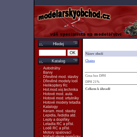
Hledej
Název zboží
Chains
Katalog
Autodráhy
Barvy
Cena bez DPH
Dřevěné mod. stavby
Dřevěné modely lodí
DPH 21%
Helikoptery Rc
Celkem k úhradě
Hot.mod.voj.technika
Hotové mod. auta
Hotové mod. vrtulníky
Hotové modely letadla
Katalogy
Keram. mod. stavby
Lepidla, ředidla atd.
Lepty a doplňky
Letadla RC a přísl.
Lodě RC a přísl.
Motory spalovací
Nářadí,stroje,pomůcky