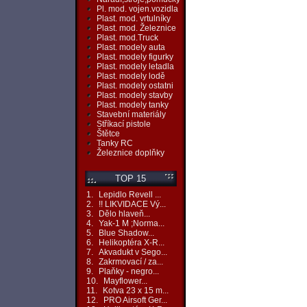
Pl. mod. vojen.vozidla
Plast. mod. vrtulníky
Plast. mod. Železnice
Plast. mod.Truck
Plast. modely auta
Plast. modely figurky
Plast. modely letadla
Plast. modely lodě
Plast. modely ostatni
Plast. modely stavby
Plast. modely tanky
Stavební materiály
Stříkací pistole
Štětce
Tanky RC
Železnice doplňky
TOP 15
1.
Lepidlo Revell ...
2.
!! LIKVIDACE Vý...
3.
Dělo hlaveň...
4.
Yak-1 M ;Norma...
5.
Blue Shadow...
6.
Helikoptéra X-R...
7.
Akvadukt v Sego...
8.
Zakrmovací / za...
9.
Plaňky - negro...
10.
Mayflower...
11.
Kotva 23 x 15 m...
12.
PRO Airsoft Ger...