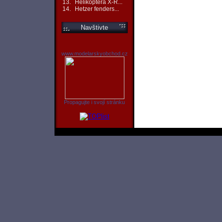
13.
Helikoptéra X-R...
14.
Hetzer fenders...
Navštivte
www.modelarskyobchod.cz
Propagujte i svojí stránku