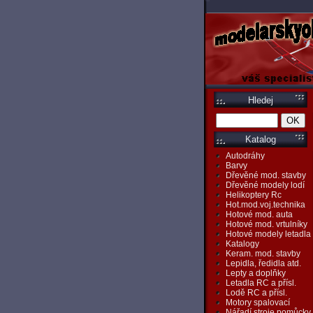
Hledej
Katalog
Autodráhy
Barvy
Dřevěné mod. stavby
Dřevěné modely lodí
Helikoptery Rc
Hot.mod.voj.technika
Hotové mod. auta
Hotové mod. vrtulníky
Hotové modely letadla
Katalogy
Keram. mod. stavby
Lepidla, ředidla atd.
Lepty a doplňky
Letadla RC a přísl.
Lodě RC a přísl.
Motory spalovací
Nářadí,stroje,pomůcky