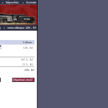
Nápověda
Kontakt
k
cena nákupu: 129 ,- Kč
Celkem
129,- Kč
107.5,- Kč
21.5,- Kč
129,- Kč