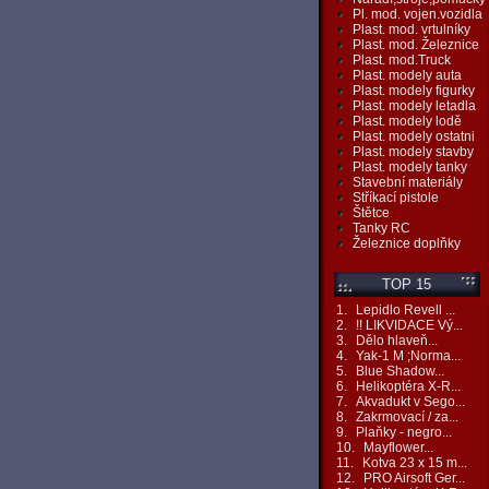
Pl. mod. vojen.vozidla
Plast. mod. vrtulníky
Plast. mod. Železnice
Plast. mod.Truck
Plast. modely auta
Plast. modely figurky
Plast. modely letadla
Plast. modely lodě
Plast. modely ostatni
Plast. modely stavby
Plast. modely tanky
Stavební materiály
Stříkací pistole
Štětce
Tanky RC
Železnice doplňky
TOP 15
1.
Lepidlo Revell ...
2.
!! LIKVIDACE Vý...
3.
Dělo hlaveň...
4.
Yak-1 M ;Norma...
5.
Blue Shadow...
6.
Helikoptéra X-R...
7.
Akvadukt v Sego...
8.
Zakrmovací / za...
9.
Plaňky - negro...
10.
Mayflower...
11.
Kotva 23 x 15 m...
12.
PRO Airsoft Ger...