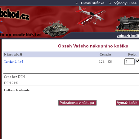
Hlavní stránka
Výhody u nás
zobrazit koší
Obsah Vašeho nákupního košíku
Název zboží
Cena/ks
Počet
Terrier L 4x4
129,- Kč
Cena bez DPH
DPH 21%
Celkem k úhradě