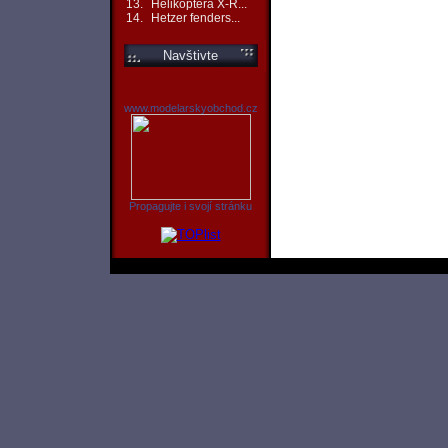
13.
Helikoptéra X-R...
14.
Hetzer fenders...
Navštivte
www.modelarskyobchod.cz
Propagujte i svojí stránku