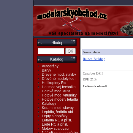
Hledej
Název zboží
Ruined Building
Katalog
Autodráhy
Barvy
Cena bez DPH
Dřevěné mod. stavby
Dřevěné modely lodí
DPH 21%
Helikoptery Rc
Celkem k úhradě
Hot.mod.voj.technika
Hotové mod. auta
Hotové mod. vrtulníky
Hotové modely letadla
Katalogy
Keram. mod. stavby
Lepidla, ředidla atd.
Lepty a doplňky
Letadla RC a přísl.
Lodě RC a přísl.
Motory spalovací
Nářadí,stroje,pomůcky