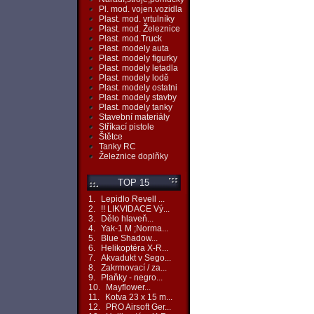
Pl. mod. vojen.vozidla
Plast. mod. vrtulníky
Plast. mod. Železnice
Plast. mod.Truck
Plast. modely auta
Plast. modely figurky
Plast. modely letadla
Plast. modely lodě
Plast. modely ostatni
Plast. modely stavby
Plast. modely tanky
Stavební materiály
Stříkací pistole
Štětce
Tanky RC
Železnice doplňky
TOP 15
1.
Lepidlo Revell ...
2.
!! LIKVIDACE Vý...
3.
Dělo hlaveň...
4.
Yak-1 M ;Norma...
5.
Blue Shadow...
6.
Helikoptéra X-R...
7.
Akvadukt v Sego...
8.
Zakrmovací / za...
9.
Plaňky - negro...
10.
Mayflower...
11.
Kotva 23 x 15 m...
12.
PRO Airsoft Ger...