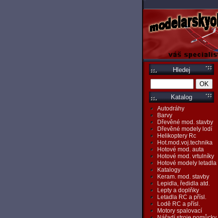
Hledej
Katalog
Autodráhy
Barvy
Dřevěné mod. stavby
Dřevěné modely lodí
Helikoptery Rc
Hot.mod.voj.technika
Hotové mod. auta
Hotové mod. vrtulníky
Hotové modely letadla
Katalogy
Keram. mod. stavby
Lepidla, ředidla atd.
Lepty a doplňky
Letadla RC a přísl.
Lodě RC a přísl.
Motory spalovací
Nářadí,stroje,pomůcky