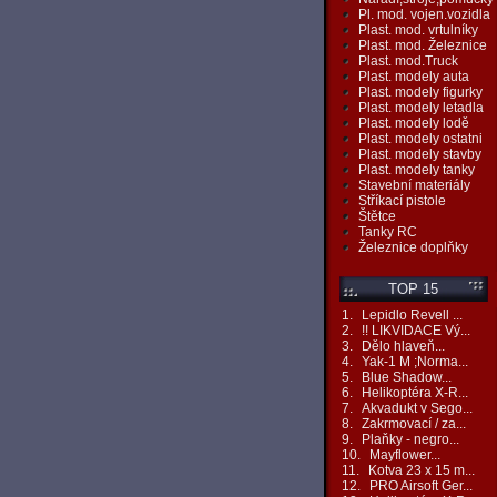
Pl. mod. vojen.vozidla
Plast. mod. vrtulníky
Plast. mod. Železnice
Plast. mod.Truck
Plast. modely auta
Plast. modely figurky
Plast. modely letadla
Plast. modely lodě
Plast. modely ostatni
Plast. modely stavby
Plast. modely tanky
Stavební materiály
Stříkací pistole
Štětce
Tanky RC
Železnice doplňky
TOP 15
1.
Lepidlo Revell ...
2.
!! LIKVIDACE Vý...
3.
Dělo hlaveň...
4.
Yak-1 M ;Norma...
5.
Blue Shadow...
6.
Helikoptéra X-R...
7.
Akvadukt v Sego...
8.
Zakrmovací / za...
9.
Plaňky - negro...
10.
Mayflower...
11.
Kotva 23 x 15 m...
12.
PRO Airsoft Ger...