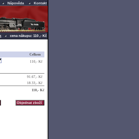
Nápověda
Kontakt
k
cena nákupu: 110 ,- Kč
Celkem
110,- Kč
91.67,- Kč
18.33,- Kč
110,- Kč