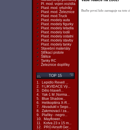
Pl. mod. vojen.vozidla
Plast. mod. vrtulníky
Buďte první kdo zareaguje na toto z
Plast. mod. Železnice
Plast. mod.Truck
Plast. modely auta
Plast. modely figurky
Plast. modely letadla
Plast. modely lodě
Plast. modely ostatni
Plast. modely stavby
Plast. modely tanky
Stavební materiály
Stříkací pistole
Štětce
Tanky RC
Železnice doplňky
TOP 15
1.
Lepidlo Revell ...
2.
!! LIKVIDACE Vý...
3.
Dělo hlaveň...
4.
Yak-1 M ;Norma...
5.
Blue Shadow...
6.
Helikoptéra X-R...
7.
Akvadukt v Sego...
8.
Zakrmovací / za...
9.
Plaňky - negro...
10.
Mayflower...
11.
Kotva 23 x 15 m...
12.
PRO Airsoft Ger...