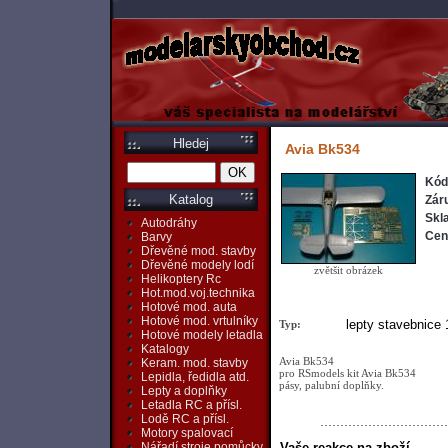
Hledej
Avia Bk534
Kód
Katalog
Zár
Skl
Autodráhy
Cen
Barvy
Dřevěné mod. stavby
Dřevěné modely lodí
zvětšit obrázek
Helikoptery Rc
Hot.mod.voj.technika
Hotové mod. auta
Hotové mod. vrtulníky
lepty stavebnice 
Typ:
Hotové modely letadla
Katalogy
Avia Bk534
Keram. mod. stavby
pro RSmodels kit Avia Bk534
Lepidla, ředidla atd.
pásy, palubní doplňky.
Lepty a doplňky
Letadla RC a přísl.
Lodě RC a přísl.
Motory spalovací
Vaše reakce na zboží
Nářadí,stroje,pomůcky