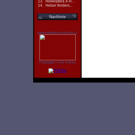
13.
Helikoptéra X-R...
14.
Hetzer fenders...
Navštivte
www.modelarskyobchod.cz
Propagujte i svojí stránku