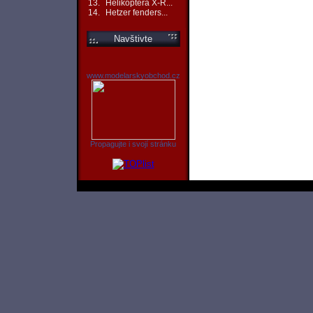
13.
Helikoptéra X-R...
14.
Hetzer fenders...
Navštivte
www.modelarskyobchod.cz
Propagujte i svojí stránku