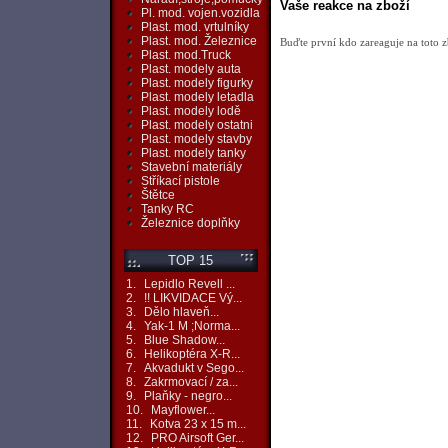
Vaše reakce na zboží
Pl. mod. vojen.vozidla
Plast. mod. vrtulníky
Plast. mod. Železnice
Buďte první kdo zareaguje na toto z
Plast. mod.Truck
Plast. modely auta
Plast. modely figurky
Plast. modely letadla
Plast. modely lodě
Plast. modely ostatni
Plast. modely stavby
Plast. modely tanky
Stavební materiály
Stříkací pistole
Štětce
Tanky RC
Železnice doplňky
TOP 15
1.
Lepidlo Revell ...
2.
!! LIKVIDACE Vý...
3.
Dělo hlaveň...
4.
Yak-1 M ;Norma...
5.
Blue Shadow...
6.
Helikoptéra X-R...
7.
Akvadukt v Sego...
8.
Zakrmovací / za...
9.
Plaňky - negro...
10.
Mayflower...
11.
Kotva 23 x 15 m...
12.
PRO Airsoft Ger...