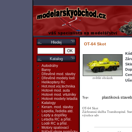
Hledej
OT-64 Skot
Kód
Katalog
Zár
Skl
Autodráhy
Dop
Barvy
Dřevěné mod. stavby
Cen
zvětšit obrázek
Dřevěné modely lodí
Ušet
Helikoptery Rc
Hot.mod.voj.technika
Hotové mod. auta
Hotové mod. vrtulníky
plastiková stave
Typ:
Hotové modely letadla
Katalogy
Keram. mod. stavby
OT-64 Skot
Lepidla, ředidla atd.
Záchranná služba Transhospital. Sta
Lepty a doplňky
výrobce sdv
Letadla RC a přísl.
Lodě RC a přísl.
Motory spalovací
Nářadí,stroje,pomůcky