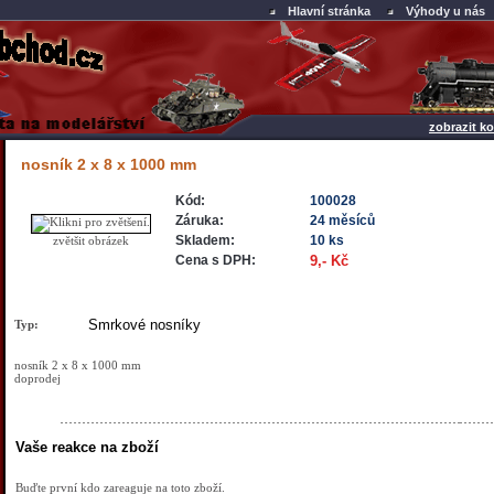
Hlavní stránka
Výhody u nás
zobrazit ko
nosník 2 x 8 x 1000 mm
Kód:
100028
Záruka:
24 měsíců
Skladem:
10 ks
zvětšit obrázek
Cena s DPH:
9,- Kč
Smrkové nosníky
Typ:
nosník 2 x 8 x 1000 mm
doprodej
Vaše reakce na zboží
Buďte první kdo zareaguje na toto zboží.