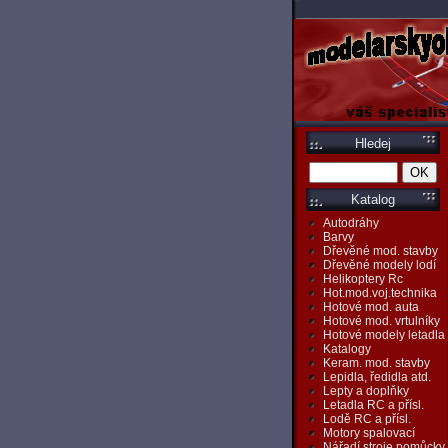
Hledej
Katalog
Autodráhy
Barvy
Dřevěné mod. stavby
Dřevěné modely lodí
Helikoptery Rc
Hot.mod.voj.technika
Hotové mod. auta
Hotové mod. vrtulníky
Hotové modely letadla
Katalogy
Keram. mod. stavby
Lepidla, ředidla atd.
Lepty a doplňky
Letadla RC a přísl.
Lodě RC a přísl.
Motory spalovací
Nářadí,stroje,pomůcky