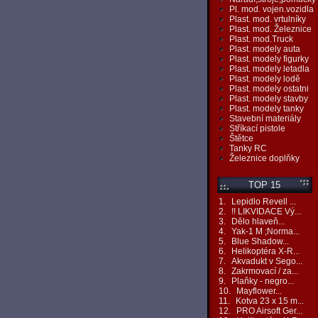
Pl. mod. vojen.vozidla
Plast. mod. vrtulníky
Plast. mod. Železnice
Plast. mod.Truck
Plast. modely auta
Plast. modely figurky
Plast. modely letadla
Plast. modely lodě
Plast. modely ostatni
Plast. modely stavby
Plast. modely tanky
Stavební materiály
Stříkací pistole
Štětce
Tanky RC
Železnice doplňky
TOP 15
1.
Lepidlo Revell ...
2.
!! LIKVIDACE Vý...
3.
Dělo hlaveň...
4.
Yak-1 M ;Norma...
5.
Blue Shadow...
6.
Helikoptéra X-R...
7.
Akvadukt v Sego...
8.
Zakrmovací / za...
9.
Plaňky - negro...
10.
Mayflower...
11.
Kotva 23 x 15 m...
12.
PRO Airsoft Ger...