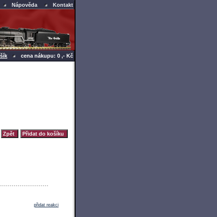
Nápověda
Kontakt
šík
cena nákupu: 0 ,- Kč
přidat reakci