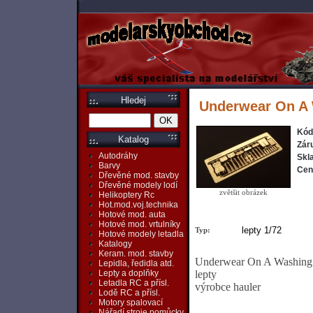
Hledej
Underwear On A W
Kód
Katalog
Zár
Autodráhy
Skl
Barvy
Cen
Dřevěné mod. stavby
Dřevěné modely lodí
zvětšit obrázek
Helikoptery Rc
Hot.mod.voj.technika
Hotové mod. auta
Hotové mod. vrtulníky
lepty 1/72
Typ:
Hotové modely letadla
Katalogy
Keram. mod. stavby
Underwear On A Washing L
Lepidla, ředidla atd.
lepty
Lepty a doplňky
Letadla RC a přísl.
výrobce hauler
Lodě RC a přísl.
Motory spalovací
Nářadí,stroje,pomůcky