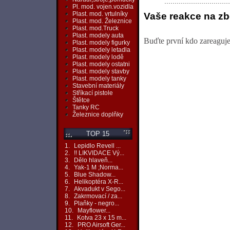
Pl. mod. vojen.vozidla
Plast. mod. vrtulníky
Vaše reakce na zb
Plast. mod. Železnice
Plast. mod.Truck
Plast. modely auta
Buďte první kdo zareaguje 
Plast. modely figurky
Plast. modely letadla
Plast. modely lodě
Plast. modely ostatni
Plast. modely stavby
Plast. modely tanky
Stavební materiály
Stříkací pistole
Štětce
Tanky RC
Železnice doplňky
TOP 15
1.
Lepidlo Revell ...
2.
!! LIKVIDACE Vý...
3.
Dělo hlaveň...
4.
Yak-1 M ;Norma...
5.
Blue Shadow...
6.
Helikoptéra X-R...
7.
Akvadukt v Sego...
8.
Zakrmovací / za...
9.
Plaňky - negro...
10.
Mayflower...
11.
Kotva 23 x 15 m...
12.
PRO Airsoft Ger...