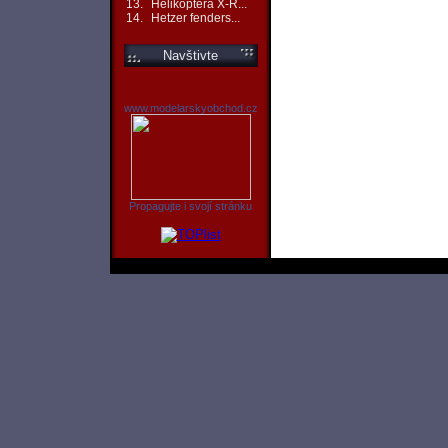
13.
Helikoptéra X-R...
14.
Hetzer fenders...
Navštivte
www.modelarskyobchod.cz
Propagujte i svojí stránku