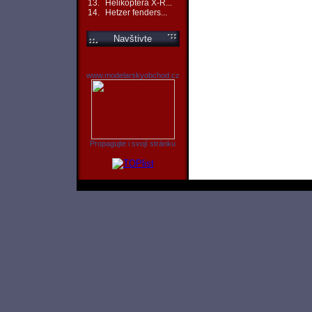
13.
Helikoptéra X-R...
14.
Hetzer fenders...
Navštivte
www.modelarskyobchod.cz
Propagujte i svojí stránku