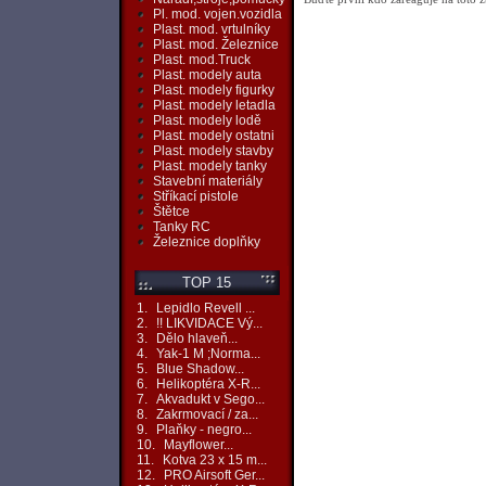
Pl. mod. vojen.vozidla
Plast. mod. vrtulníky
Plast. mod. Železnice
Plast. mod.Truck
Plast. modely auta
Plast. modely figurky
Plast. modely letadla
Plast. modely lodě
Plast. modely ostatni
Plast. modely stavby
Plast. modely tanky
Stavební materiály
Stříkací pistole
Štětce
Tanky RC
Železnice doplňky
TOP 15
1.
Lepidlo Revell ...
2.
!! LIKVIDACE Vý...
3.
Dělo hlaveň...
4.
Yak-1 M ;Norma...
5.
Blue Shadow...
6.
Helikoptéra X-R...
7.
Akvadukt v Sego...
8.
Zakrmovací / za...
9.
Plaňky - negro...
10.
Mayflower...
11.
Kotva 23 x 15 m...
12.
PRO Airsoft Ger...