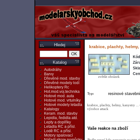
Hledej
krabice, plachty, helmy, 
Kód
Katalog
Zár
Skl
Autodráhy
Cen
Barvy
zvětšit obrázek
Dřevěné mod. stavby
Dřevěné modely lodí
Helikoptery Rc
Hot.mod.voj.technika
resinové stavebn
Typ:
Hotové mod. auta
Hotové mod. vrtulníky
Hotové modely letadla
krabice, plachty, helmy, kanystry ... 
výrobce attack
Katalogy
Keram. mod. stavby
Lepidla, ředidla atd.
Lepty a doplňky
Letadla RC a přísl.
Vaše reakce na zboží
Lodě RC a přísl.
Motory spalovací
Nářadí,stroje,pomůcky
Buďte první kdo zareaguje na toto z