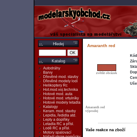
Hledej
Amaranth red
Kód
Katalog
Zár
Skl
Autodráhy
Dop
Barvy
zvětšit obrázek
Dřevěné mod. stavby
Cen
Dřevěné modely lodí
Ušet
Helikoptery Rc
Hot.mod.voj.technika
Hotové mod. auta
Hotové mod. vrtulníky
Hotové modely letadla
Katalogy
Amaranth red
výprodej
Keram. mod. stavby
Lepidla, ředidla atd.
Lepty a doplňky
Letadla RC a přísl.
Lodě RC a přísl.
Vaše reakce na zboží
Motory spalovací
Nářadí,stroje,pomůcky