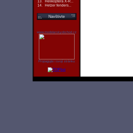
13.
Helikoptéra X-R...
14.
Hetzer fenders...
Navštivte
www.modelarskyobchod.cz
Propagujte i svojí stránku