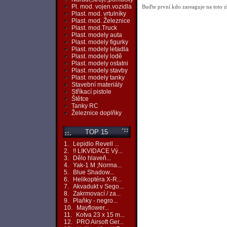
Pl. mod. vojen.vozidla
Buďte první kdo zareaguje na toto z
Plast. mod. vrtulníky
Plast. mod. Železnice
Plast. mod.Truck
Plast. modely auta
Plast. modely figurky
Plast. modely letadla
Plast. modely lodě
Plast. modely ostatni
Plast. modely stavby
Plast. modely tanky
Stavební materiály
Stříkací pistole
Štětce
Tanky RC
Železnice doplňky
TOP 15
1.
Lepidlo Revell ...
2.
!! LIKVIDACE Vý...
3.
Dělo hlaveň...
4.
Yak-1 M ;Norma...
5.
Blue Shadow...
6.
Helikoptéra X-R...
7.
Akvadukt v Sego...
8.
Zakrmovací / za...
9.
Plaňky - negro...
10.
Mayflower...
11.
Kotva 23 x 15 m...
12.
PRO Airsoft Ger...