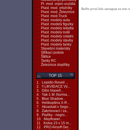
Pl. mod. vojen.vozidla
Plast. mod. vrtulníky
Buďte první kdo zareaguje na toto z
Plast. mod. Železnice
Plast. mod.Truck
Plast. modely auta
Plast. modely figurky
Plast. modely letadla
Plast. modely lodě
Plast. modely ostatni
Plast. modely stavby
Plast. modely tanky
Stavební materiály
Stříkací pistole
Štětce
Tanky RC
Železnice doplňky
TOP 15
1.
Lepidlo Revell ...
2.
!! LIKVIDACE Vý...
3.
Dělo hlaveň...
4.
Yak-1 M ;Norma...
5.
Blue Shadow...
6.
Helikoptéra X-R...
7.
Akvadukt v Sego...
8.
Zakrmovací / za...
9.
Plaňky - negro...
10.
Mayflower...
11.
Kotva 23 x 15 m...
12.
PRO Airsoft Ger...