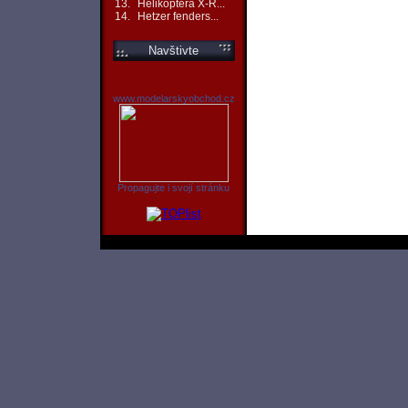
13.
Helikoptéra X-R...
14.
Hetzer fenders...
Navštivte
www.modelarskyobchod.cz
Propagujte i svojí stránku