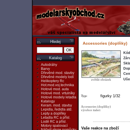
Hledej
Accessories (doplňky)
Kód
Katalog
Zár
Skl
Autodráhy
Dop
Barvy
Dřevěné mod. stavby
Cen
Dřevěné modely lodí
Ušet
zvětšit obrázek
Helikoptery Rc
Hot.mod.voj.technika
Hotové mod. auta
Hotové mod. vrtulníky
figurky 1/32
Typ:
Hotové modely letadla
Katalogy
Keram. mod. stavby
Accessories (doplňky)
Lepidla, ředidla atd.
výrobce italeri
Lepty a doplňky
Letadla RC a přísl.
Lodě RC a přísl.
Motory spalovací
Vaše reakce na zboží
Nářadí,stroje,pomůcky