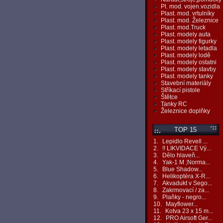
Pl. mod. vojen.vozidla
Plast. mod. vrtulníky
Plast. mod. Železnice
Plast. mod.Truck
Plast. modely auta
Plast. modely figurky
Plast. modely letadla
Plast. modely lodě
Plast. modely ostatni
Plast. modely stavby
Plast. modely tanky
Stavební materiály
Stříkací pistole
Štětce
Tanky RC
Železnice doplňky
TOP 15
1.
Lepidlo Revell ...
2.
!! LIKVIDACE Vý...
3.
Dělo hlaveň...
4.
Yak-1 M ;Norma...
5.
Blue Shadow...
6.
Helikoptéra X-R...
7.
Akvadukt v Sego...
8.
Zakrmovací / za...
9.
Plaňky - negro...
10.
Mayflower...
11.
Kotva 23 x 15 m...
12.
PRO Airsoft Ger...