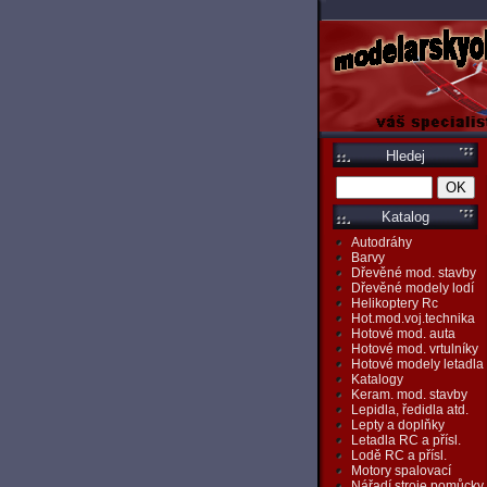
Hledej
Katalog
Autodráhy
Barvy
Dřevěné mod. stavby
Dřevěné modely lodí
Helikoptery Rc
Hot.mod.voj.technika
Hotové mod. auta
Hotové mod. vrtulníky
Hotové modely letadla
Katalogy
Keram. mod. stavby
Lepidla, ředidla atd.
Lepty a doplňky
Letadla RC a přísl.
Lodě RC a přísl.
Motory spalovací
Nářadí,stroje,pomůcky