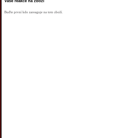
Vaše reakce na zboží
Buďte první kdo zareaguje na toto zboží.