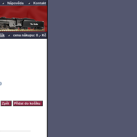
Nápověda
Kontakt
šík
cena nákupu: 0 ,- Kč
)