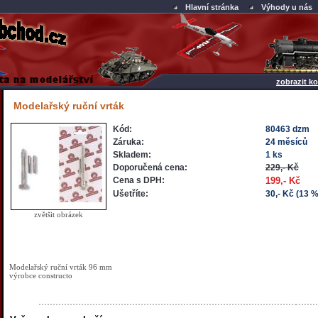
Hlavní stránka
Výhody u nás
zobrazit ko
Modelařský ruční vrták
Kód:
80463 dzm
Záruka:
24 měsíců
Skladem:
1 ks
Doporučená cena:
229,- Kč
Cena s DPH:
199,- Kč
Ušetříte:
30,- Kč (13 %
zvětšit obrázek
Modelařský ruční vrták 96 mm
výrobce constructo