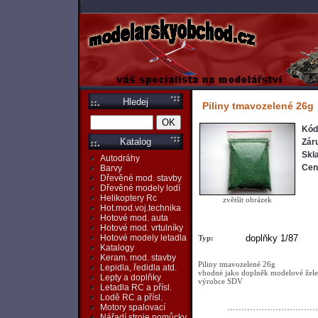
Hledej
Piliny tmavozelené 26g
Kód
Katalog
Zár
Skl
Autodráhy
Cen
Barvy
Dřevěné mod. stavby
Dřevěné modely lodí
Helikoptery Rc
zvětšit obrázek
Hot.mod.voj.technika
Hotové mod. auta
Hotové mod. vrtulníky
doplňky 1/87
Hotové modely letadla
Typ:
Katalogy
Keram. mod. stavby
Piliny tmavozelené 26g
Lepidla, ředidla atd.
vhodné jako doplněk modelové žel
Lepty a doplňky
výrobce SDV
Letadla RC a přísl.
Lodě RC a přísl.
Motory spalovací
Nářadí,stroje,pomůcky