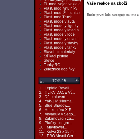
Vaše reakce na zboží
Pl. mod. vojen.vozidla
Plast. mod. vrtulníky
Plast. mod. Železnice
Buďte první kdo zareaguje na toto z
Plast. mod.Truck
Plast. modely auta
Plast. modely figurky
Plast. modely letadla
Plast. modely lodě
Plast. modely ostatni
Plast. modely stavby
Plast. modely tanky
Stavební materiály
Stříkací pistole
Štětce
Tanky RC
Železnice doplňky
TOP 15
1.
Lepidlo Revell ...
2.
!! LIKVIDACE Vý...
3.
Dělo hlaveň...
4.
Yak-1 M ;Norma...
5.
Blue Shadow...
6.
Helikoptéra X-R...
7.
Akvadukt v Sego...
8.
Zakrmovací / za...
9.
Plaňky - negro...
10.
Mayflower...
11.
Kotva 23 x 15 m...
12.
PRO Airsoft Ger...