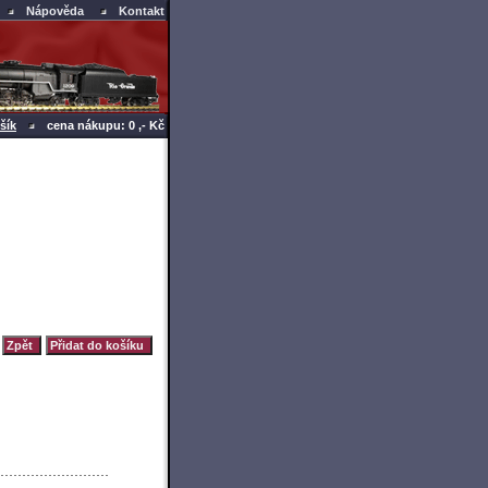
Nápověda
Kontakt
šík
cena nákupu: 0 ,- Kč