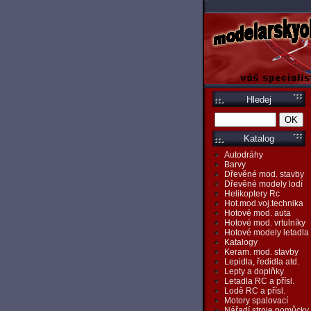
Hledej
Katalog
Autodráhy
Barvy
Dřevěné mod. stavby
Dřevěné modely lodí
Helikoptery Rc
Hot.mod.voj.technika
Hotové mod. auta
Hotové mod. vrtulníky
Hotové modely letadla
Katalogy
Keram. mod. stavby
Lepidla, ředidla atd.
Lepty a doplňky
Letadla RC a přísl.
Lodě RC a přísl.
Motory spalovací
Nářadí,stroje,pomůcky