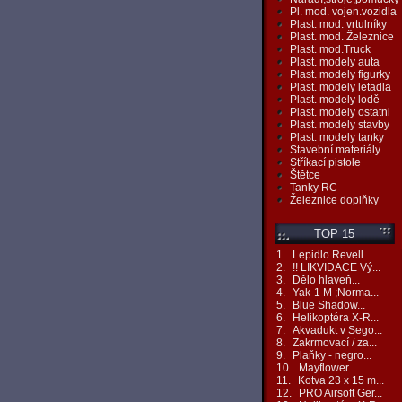
Pl. mod. vojen.vozidla
Plast. mod. vrtulníky
Plast. mod. Železnice
Plast. mod.Truck
Plast. modely auta
Plast. modely figurky
Plast. modely letadla
Plast. modely lodě
Plast. modely ostatni
Plast. modely stavby
Plast. modely tanky
Stavební materiály
Stříkací pistole
Štětce
Tanky RC
Železnice doplňky
TOP 15
1.
Lepidlo Revell ...
2.
!! LIKVIDACE Vý...
3.
Dělo hlaveň...
4.
Yak-1 M ;Norma...
5.
Blue Shadow...
6.
Helikoptéra X-R...
7.
Akvadukt v Sego...
8.
Zakrmovací / za...
9.
Plaňky - negro...
10.
Mayflower...
11.
Kotva 23 x 15 m...
12.
PRO Airsoft Ger...