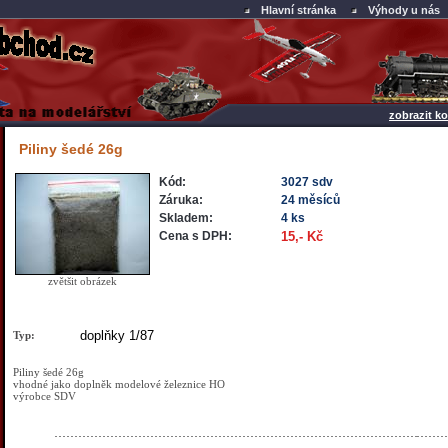
Hlavní stránka
Výhody u nás
zobrazit ko
Piliny šedé 26g
Kód:
3027 sdv
Záruka:
24 měsíců
Skladem:
4 ks
Cena s DPH:
15,- Kč
zvětšit obrázek
doplňky 1/87
Typ:
Piliny šedé 26g
vhodné jako doplněk modelové železnice HO
výrobce SDV