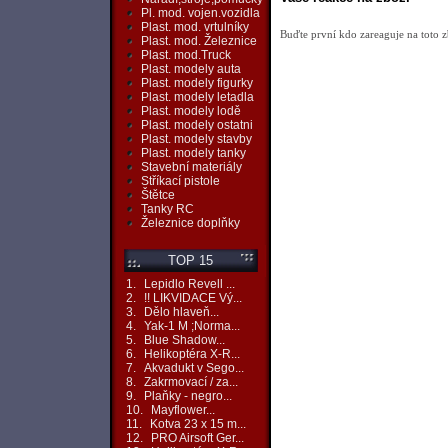
Pl. mod. vojen.vozidla
Plast. mod. vrtulníky
Buďte první kdo zareaguje na toto z
Plast. mod. Železnice
Plast. mod.Truck
Plast. modely auta
Plast. modely figurky
Plast. modely letadla
Plast. modely lodě
Plast. modely ostatni
Plast. modely stavby
Plast. modely tanky
Stavební materiály
Stříkací pistole
Štětce
Tanky RC
Železnice doplňky
TOP 15
1.
Lepidlo Revell ...
2.
!! LIKVIDACE Vý...
3.
Dělo hlaveň...
4.
Yak-1 M ;Norma...
5.
Blue Shadow...
6.
Helikoptéra X-R...
7.
Akvadukt v Sego...
8.
Zakrmovací / za...
9.
Plaňky - negro...
10.
Mayflower...
11.
Kotva 23 x 15 m...
12.
PRO Airsoft Ger...