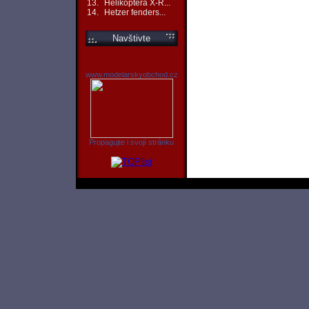
13.
Helikoptéra X-R...
14.
Hetzer fenders...
Navštivte
www.modelarskyobchod.cz
Propagujte i svojí stránku