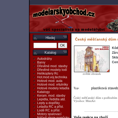
Hledej
Český měšťanský dům 
Kód
Katalog
Zár
Skl
Autodráhy
Cen
Barvy
Dřevěné mod. stavby
Dřevěné modely lodí
Helikoptery Rc
zvětšit obrázek
Hot.mod.voj.technika
Hotové mod. auta
Hotové mod. vrtulníky
plastiková staveb
Typ:
Hotové modely letadla
Katalogy
Keram. mod. stavby
Český měšťanský dům s podloubím
Lepidla, ředidla atd.
Výrobce: MiniArt
Lepty a doplňky
Letadla RC a přísl.
Lodě RC a přísl.
Motory spalovací
Vaše reakce na zboží
Nářadí,stroje,pomůcky