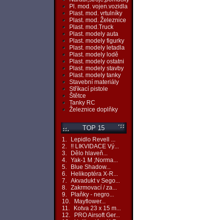
Pl. mod. vojen.vozidla
Plast. mod. vrtulníky
Plast. mod. Železnice
Plast. mod.Truck
Plast. modely auta
Plast. modely figurky
Plast. modely letadla
Plast. modely lodě
Plast. modely ostatni
Plast. modely stavby
Plast. modely tanky
Stavební materiály
Stříkací pistole
Štětce
Tanky RC
Železnice doplňky
TOP 15
1.
Lepidlo Revell ...
2.
!! LIKVIDACE Vý...
3.
Dělo hlaveň...
4.
Yak-1 M ;Norma...
5.
Blue Shadow...
6.
Helikoptéra X-R...
7.
Akvadukt v Sego...
8.
Zakrmovací / za...
9.
Plaňky - negro...
10.
Mayflower...
11.
Kotva 23 x 15 m...
12.
PRO Airsoft Ger...