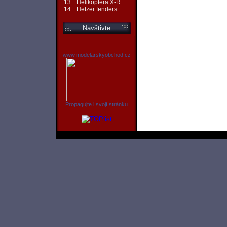
13.
Helikoptéra X-R...
14.
Hetzer fenders...
Navštivte
www.modelarskyobchod.cz
Propagujte i svojí stránku