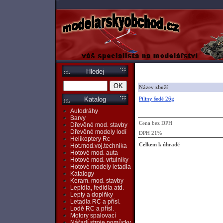
Hledej
Název zboží
Piliny šedé 26g
Katalog
Autodráhy
Barvy
Cena bez DPH
Dřevěné mod. stavby
Dřevěné modely lodí
DPH 21%
Helikoptery Rc
Celkem k úhradě
Hot.mod.voj.technika
Hotové mod. auta
Hotové mod. vrtulníky
Hotové modely letadla
Katalogy
Keram. mod. stavby
Lepidla, ředidla atd.
Lepty a doplňky
Letadla RC a přísl.
Lodě RC a přísl.
Motory spalovací
Nářadí,stroje,pomůcky