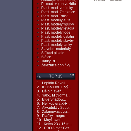
Pl. mod. vojen.vozidla
Plast. mod. vrtulníky
Plast. mod. Železnice
Plast. mod.Truck
Plast. modely auta
Plast. modely figurky
Plast. modely letadla
Plast. modely lodě
Plast. modely ostatni
Plast. modely stavby
Plast. modely tanky
Stavební materiály
Stříkací pistole
Štětce
Tanky RC
Železnice doplňky
TOP 15
1.
Lepidlo Revell ...
2.
!! LIKVIDACE Vý...
3.
Dělo hlaveň...
4.
Yak-1 M ;Norma...
5.
Blue Shadow...
6.
Helikoptéra X-R...
7.
Akvadukt v Sego...
8.
Zakrmovací / za...
9.
Plaňky - negro...
10.
Mayflower...
11.
Kotva 23 x 15 m...
12.
PRO Airsoft Ger...