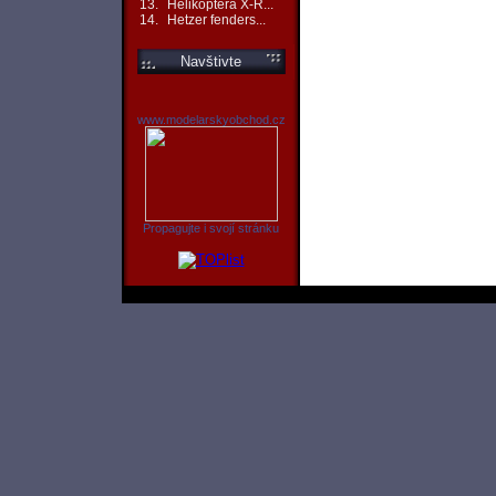
13.
Helikoptéra X-R...
14.
Hetzer fenders...
Navštivte
www.modelarskyobchod.cz
Propagujte i svojí stránku