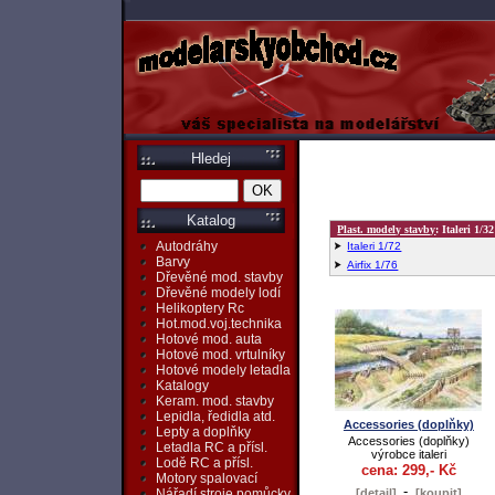
Hledej
Katalog
Plast. modely stavby
: Italeri 1/32
Autodráhy
Italeri 1/72
Barvy
Airfix 1/76
Dřevěné mod. stavby
Dřevěné modely lodí
Helikoptery Rc
Hot.mod.voj.technika
Hotové mod. auta
Hotové mod. vrtulníky
Hotové modely letadla
Katalogy
Keram. mod. stavby
Lepidla, ředidla atd.
Accessories (doplňky)
Lepty a doplňky
Accessories (doplňky)
Letadla RC a přísl.
výrobce italeri
Lodě RC a přísl.
cena: 299,- Kč
Motory spalovací
-
[detail]
[koupit]
Nářadí,stroje,pomůcky