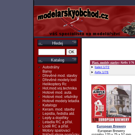
Hledej
Katalog
Plast. modely stavby
: Airfix 1/76
Autodráhy
Italeri 1/72
Barvy
Airfix 1/76
Dřevěné mod. stavby
Dřevěné modely lodí
Helikoptery Rc
Hot.mod.voj.technika
Hotové mod. auta
Hotové mod. vrtulníky
Hotové modely letadla
Katalogy
Keram. mod. stavby
Lepidla, ředidla atd.
Lepty a doplňky
Letadla RC a přísl.
Lodě RC a přísl.
European Brewery
Motory spalovací
European Brewery
rozměry 170 x 75 x 57 mm
Nářadí,stroje,pomůcky