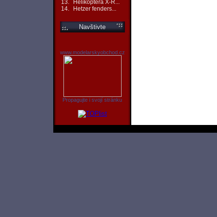
13.
Helikoptéra X-R...
14.
Hetzer fenders...
Navštivte
www.modelarskyobchod.cz
Propagujte i svojí stránku