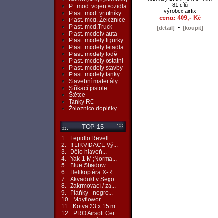
81 dílů
Pl. mod. vojen.vozidla
výrobce airfix
Plast. mod. vrtulníky
cena: 409,- Kč
Plast. mod. Železnice
Plast. mod.Truck
-
[detail]
[koupit]
Plast. modely auta
Plast. modely figurky
Plast. modely letadla
Plast. modely lodě
Plast. modely ostatni
Plast. modely stavby
Plast. modely tanky
Stavební materiály
Stříkací pistole
Štětce
Tanky RC
Železnice doplňky
TOP 15
1.
Lepidlo Revell ...
2.
!! LIKVIDACE Vý...
3.
Dělo hlaveň...
4.
Yak-1 M ;Norma...
5.
Blue Shadow...
6.
Helikoptéra X-R...
7.
Akvadukt v Sego...
8.
Zakrmovací / za...
9.
Plaňky - negro...
10.
Mayflower...
11.
Kotva 23 x 15 m...
12.
PRO Airsoft Ger...