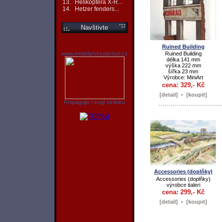
13.
Helikoptéra X-R...
14.
Hetzer fenders...
Navštivte
Ruined Building
www.modelarskyobchod.cz
Ruined Building
délka 141 mm
výška 222 mm
šířka 23 mm
Výrobce: MiniArt
cena: 329,- Kč
-
[detail]
[koupit]
Propagujte i svojí stránku
Accessories (doplňky)
Accessories (doplňky)
výrobce italeri
cena: 299,- Kč
-
[detail]
[koupit]