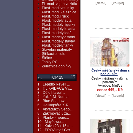
-
[detail]
[koupit]
Pl. mod. vojen.vozidla
Plast. mod. vrtulníky
Plast. mod. Železnice
Plast. mod.Truck
Plast. modely auta
Plast. modely figurky
Plast. modely letadla
Plast. modely lodě
Plast. modely ostatni
Plast. modely stavby
Plast. modely tanky
Stavební materiály
Stříkací pistole
Štětce
Tanky RC
Železnice doplňky
Český měšťanský dům s
podloubím
TOP 15
Český měšťanský dům s
podloubím
1.
Lepidlo Revell ...
Výrobce: MiniArt
2.
!! LIKVIDACE Vý...
cena: 449,- Kč
3.
Dělo hlaveň...
-
[detail]
[koupit]
4.
Yak-1 M ;Norma...
5.
Blue Shadow...
6.
Helikoptéra X-R...
7.
Akvadukt v Sego...
8.
Zakrmovací / za...
9.
Plaňky - negro...
10.
Mayflower...
11.
Kotva 23 x 15 m...
12.
PRO Airsoft Ger...