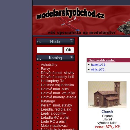
Hledej
Katalog
Plast. modely stavby:
Autodráhy
Italeri 1/72
Barvy
Airfix 1/76
Dřevěné mod. stavby
Dřevěné modely lodí
Helikoptery Rc
Hot.mod.voj.technika
Hotové mod. auta
Hotové mod. vrtulníky
Hotové modely letadla
Katalogy
Keram. mod. stavby
Lepidla, ředidla atd.
Church
Lepty a doplňky
Church
Letadla RC a přísl.
dílů 24
Lodě RC a přísl.
výrobce italeri
Motory spalovací
cena: 879,- Kč
Nářadí,stroje,pomůcky