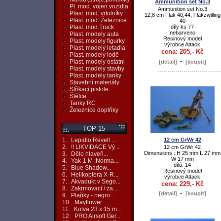
Ammunition set No.3
Pl. mod. vojen.vozidla
Ammunition set No.3
Plast. mod. vrtulníky
12,8 cm Flak 40,44, Flakzwilling
Plast. mod. Železnice
40
díly ks 77
Plast. mod.Truck
nebarveno
Plast. modely auta
Resinový model
Plast. modely figurky
výrobce Attack
Plast. modely letadla
cena: 205,- Kč
Plast. modely lodě
-
Plast. modely ostatni
[detail]
[koupit]
Plast. modely stavby
Plast. modely tanky
Stavební materiály
Stříkací pistole
Štětce
Tanky RC
Železnice doplňky
TOP 15
12 cm GrWr 42
1.
Lepidlo Revell ...
2.
!! LIKVIDACE Vý...
12 cm GrWr 42
Dimensions : H 25 mm L 27 mm
3.
Dělo hlaveň...
W 17 mm
4.
Yak-1 M ;Norma...
dílů: 14
5.
Blue Shadow...
Resinový model
6.
Helikoptéra X-R...
výrobce Attack
7.
Akvadukt v Sego...
cena: 229,- Kč
8.
Zakrmovací / za...
-
[detail]
[koupit]
9.
Plaňky - negro...
10.
Mayflower...
11.
Kotva 23 x 15 m...
12.
PRO Airsoft Ger...