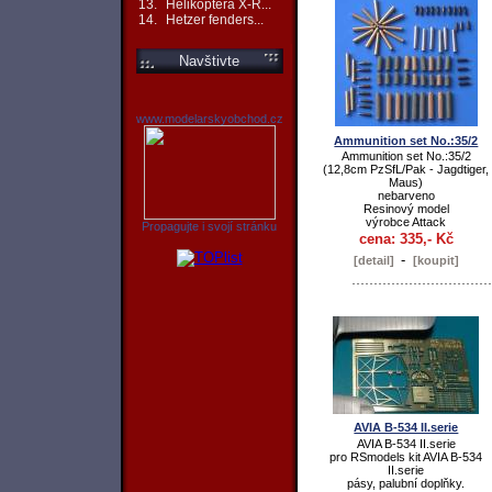
13.
Helikoptéra X-R...
14.
Hetzer fenders...
Navštivte
www.modelarskyobchod.cz
Ammunition set No.:35/2
Ammunition set No.:35/2
(12,8cm PzSfL/Pak - Jagdtiger,
Maus)
nebarveno
Resinový model
výrobce Attack
Propagujte i svojí stránku
cena: 335,- Kč
-
[detail]
[koupit]
AVIA B-534 II.serie
AVIA B-534 II.serie
pro RSmodels kit AVIA B-534
II.serie
pásy, palubní doplňky.