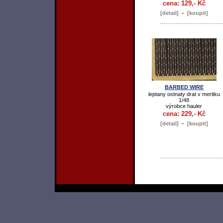
cena: 129,- Kč
-
[detail]
[koupit]
BARBED WIRE
leptany ostnaty drat v meritku
1/48
výrobce hauler
cena: 229,- Kč
-
[detail]
[koupit]