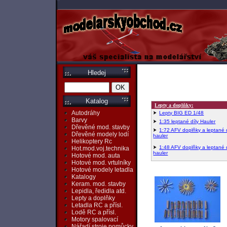
Hledej
Katalog
Lepty a doplňky:
Autodráhy
Lepty BIG ED 1/48
Barvy
1:35 leptané díly Hauler
Dřevěné mod. stavby
1:72 AFV doplňky a leptané 
Dřevěné modely lodí
hauler
Helikoptery Rc
1:48 AFV doplňky a leptané 
Hot.mod.voj.technika
hauler
Hotové mod. auta
Hotové mod. vrtulníky
Hotové modely letadla
Katalogy
Keram. mod. stavby
Lepidla, ředidla atd.
Lepty a doplňky
Letadla RC a přísl.
Lodě RC a přísl.
Motory spalovací
Nářadí,stroje,pomůcky